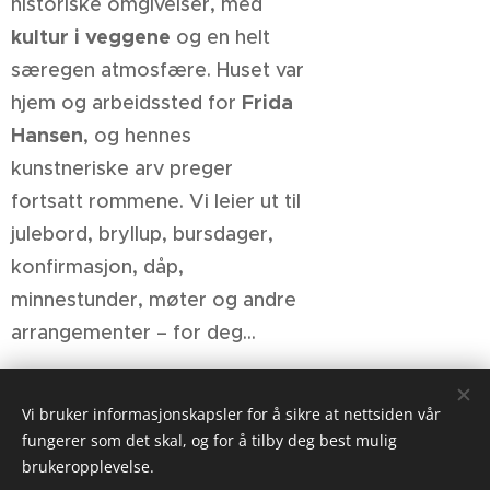
historiske omgivelser, med
kultur i veggene
og en helt
særegen atmosfære. Huset var
Frida
hjem og arbeidssted for
Hansen
, og hennes
kunstneriske arv preger
fortsatt rommene. Vi leier ut til
julebord, bryllup, bursdager,
konfirmasjon, dåp,
minnestunder, møter og andre
arrangementer – for deg...
Vi bruker informasjonskapsler for å sikre at nettsiden vår
fungerer som det skal, og for å tilby deg best mulig
brukeropplevelse.
Besøk vår Facebookside