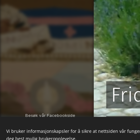
Fri
Besøk vår Facebookside
Frida 
https://www.facebook.com/profile.php?
id=100077042334994
Vi bruker informasjonskapsler for å sikre at nettsiden vår funger
Drevet av
Webnode
deg best mulig brukeropplevelse.