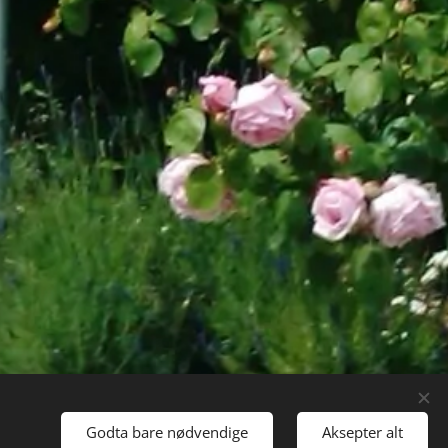
Godta bare nødvendige
Aksepter alt